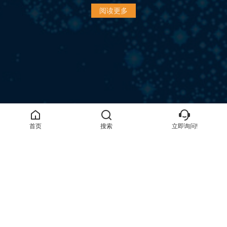
阅读更多
首页
搜索
立即询问!
地址
洛阳市涧西区中州西路173号
电子邮件
guangwei@gwspool.com
电话
+86-18837919543