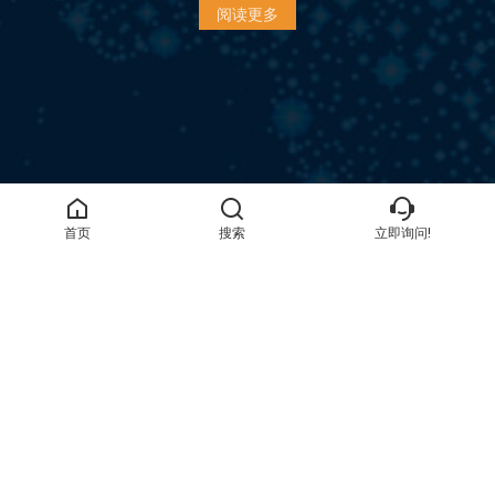
阅读更多
首页
搜索
立即询问!
地址
洛阳市涧西区中州西路173号
电子邮件
guangwei@gwspool.com
电话
+86-18837919543