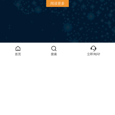
阅读更多
首页
搜索
立即询问!
地址
洛阳市涧西区中州西路173号
电子邮件
guangwei@gwspool.com
电话
+86-18837919543